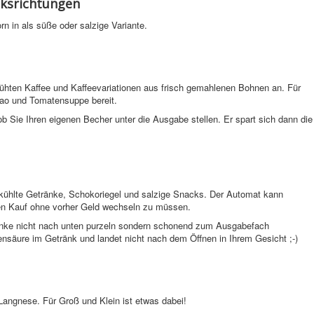
cksrichtungen
rn in als süße oder salzige Variante.
rühten Kaffee und Kaffeevariationen aus frisch gemahlenen Bohnen an. Für
kao und Tomatensuppe bereit.
b Sie Ihren eigenen Becher unter die Ausgabe stellen. Er spart sich dann die
kühlte Getränke, Schokoriegel und salzige Snacks. Der Automat kann
den Kauf ohne vorher Geld wechseln zu müssen.
ränke nicht nach unten purzeln sondern schonend zum Ausgabefach
lensäure im Getränk und landet nicht nach dem Öffnen in Ihrem Gesicht ;-)
Langnese. Für Groß und Klein ist etwas dabei!